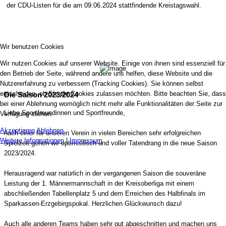
der CDU-Listen für die am 09.06.2024 stattfindende Kreistagswahl.
Wir benutzen Cookies
Wir nutzen Cookies auf unserer Website. Einige von ihnen sind essenziell für
den Betrieb der Seite, während andere uns helfen, diese Website und die
Nutzererfahrung zu verbessern (Tracking Cookies). Sie können selbst
entscheiden, ob Sie die Cookies zulassen möchten. Bitte beachten Sie, dass
Die Saison 2023/2024
bei einer Ablehnung womöglich nicht mehr alle Funktionalitäten der Seite zur
Liebe Sportfreundinnen und Sportfreunde,
Verfügung stehen.
Akzeptieren
Ablehnen
nach einer für unseren Verein in vielen Bereichen sehr erfolgreichen
Weitere Informationen
|
Impressum
Spielzeit gehen wir optimistisch und voller Tatendrang in die neue Saison
2023/2024.
Herausragend war natürlich in der vergangenen Saison die souveräne
Leistung der 1. Männermannschaft in der Kreisoberliga mit einem
abschließenden Tabellenplatz 5 und dem Erreichen des Halbfinals im
Sparkassen-Erzgebirgspokal. Herzlichen Glückwunsch dazu!
Auch alle anderen Teams haben sehr gut abgeschnitten und machen uns