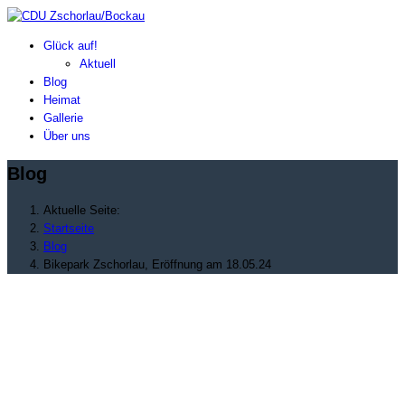
Glück auf!
Aktuell
Blog
Heimat
Gallerie
Über uns
Blog
Aktuelle Seite:
Startseite
Blog
Bikepark Zschorlau, Eröffnung am 18.05.24