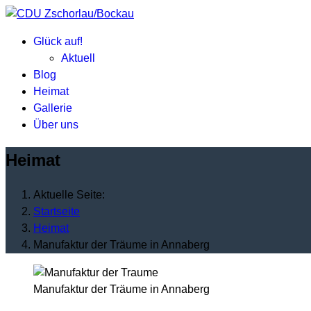
Glück auf!
Aktuell
Blog
Heimat
Gallerie
Über uns
Heimat
Aktuelle Seite:
Startseite
Heimat
Manufaktur der Träume in Annaberg
Manufaktur der Träume in Annaberg